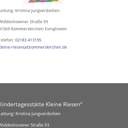
Leitung: Kristina Jungverdorben
Widdeshovener Straße 93
41569 Rommerskirchen Evinghoven
Telefon:
02183 413195
kleine-riesen(at)rommerskirchen.de
Kindertagesstätte Kleine Riesen“
Leitung: Kristina Jungverdorben
Widdeshovener Straße 93