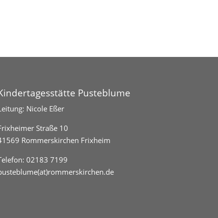
Kindertagesstätte Pusteblume
Leitung: Nicole Eßer
Frixheimer Straße 10
41569 Rommerskirchen Frixheim
Telefon:
02183 7199
pusteblume(at)rommerskirchen.de