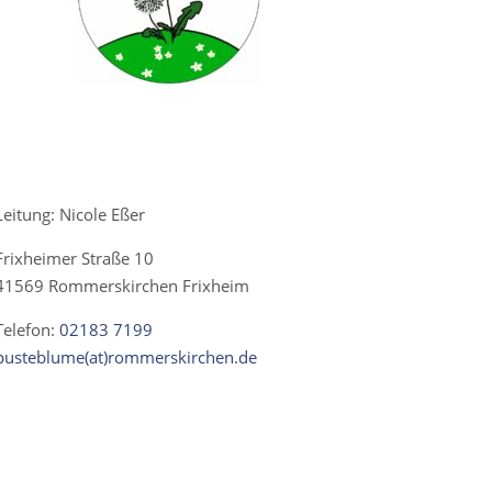
Leitung: Nicole Eßer
Frixheimer Straße 10
41569 Rommerskirchen Frixheim
Telefon:
02183 7199
pusteblume(at)rommerskirchen.de