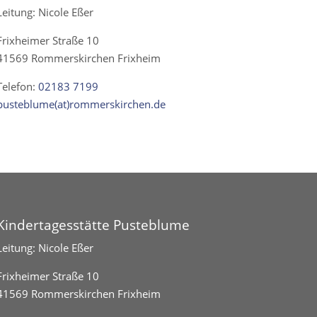
Leitung: Nicole Eßer
Frixheimer Straße 10
41569 Rommerskirchen Frixheim
Telefon:
02183 7199
pusteblume(at)rommerskirchen.de
Kindertagesstätte Pusteblume
Leitung: Nicole Eßer
Frixheimer Straße 10
41569 Rommerskirchen Frixheim