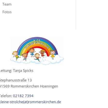
Team
Fotos
Leitung: Tanja Spicks
Stephanusstraße 13
41569 Rommerskirchen Hoeningen
Telefon:
02182 7394
kleine-strolche(at)rommerskirchen.de